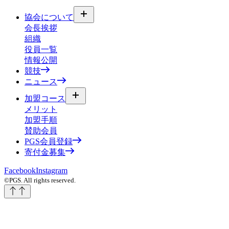
協会について
会長挨拶
組織
役員一覧
情報公開
競技
ニュース
加盟コース
メリット
加盟手順
賛助会員
PGS会員登録
寄付金募集
Facebook
Instagram
©PGS. All rights reserved.