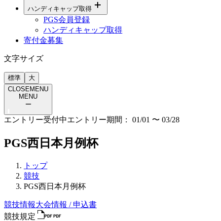
ハンディキャップ取得
PGS会員登録
ハンディキャップ取得
寄付金募集
文字サイズ
標準
大
CLOSE
MENU
MENU
ー
エントリー受付中
エントリー期間：
01/01
〜
03/28
PGS西日本月例杯
トップ
競技
PGS西日本月例杯
競技情報
大会情報 / 申込書
競技規定