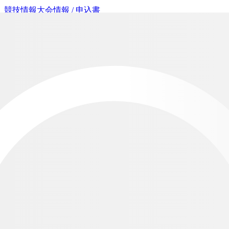
競技情報
大会情報 / 申込書
開催年度：
2026
年
開催年度：
2026
年
大会情報
大会名称
全日本スクランブルアマチュアゴルファーズ選手権ダ
ブルス戦
主催
公益社団法人 日本パブリックゴルフ協会
参加料
予選: 13,860円 地区決勝: 13,860円 全日本: 13,860円
大会情報