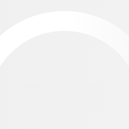
競技情報
大会情報 / 申込書
競技規定
東日本
中部日本
西日本
エリアを選択
検索結果
0
件
開催年度：
2026
年
大会情報