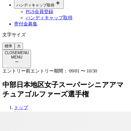
ハンディキャップ取得
PGS会員登録
ハンディキャップ取得
寄付金募集
文字サイズ
標準
大
CLOSE
MENU
MENU
ー
エントリー前
エントリー期間：
09/01
〜
10/30
中部日本地区女子スーパーシニアアマ
チュアゴルファーズ選手権
トップ
競技
中部日本地区女子スーパーシニアアマチュアゴルファ
ーズ選手権