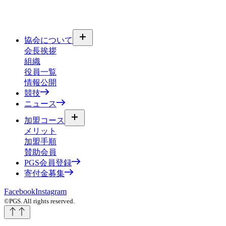
協会について
会長挨拶
組織
役員一覧
情報公開
競技
ニュース
加盟コース
メリット
加盟手順
賛助会員
PGS会員登録
寄付金募集
Facebook
Instagram
©PGS. All rights reserved.