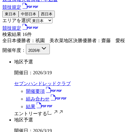
競技規定
東日本
中部日本
西日本
エリアを選択
競技規定
検索結果
16
件
全日本優勝者：
祇園 美衣菜
地区決勝優勝者：
齋藤 愛桜
開催年度：
2026
年
地区予選
開催日：
2026/3/19
セブンハンドレッドクラブ
開催要項
組み合わせ
結果
エントリーする
地区予選
開催日：
2026/3/19