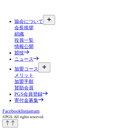
協会について
会長挨拶
組織
役員一覧
情報公開
競技
ニュース
加盟コース
メリット
加盟手順
賛助会員
PGS会員登録
寄付金募集
Facebook
Instagram
©PGS. All rights reserved.