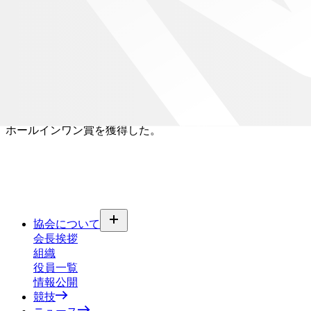
５月２７日、２８日に三重県伊賀市のウイングトワゴルフ倶
楽部（６０９４ヤード、パー７２）で９７名が参加して行わ
れた全日本グランドアマチュアゴルファーズ選手権は、８オ
ーバーの１５２ストロークで並んだ振屋光男選手（富士・山
中湖）と寺田智選手（東日本シード）によるプレーオフの
末、振屋選手が大会初優勝を飾った。 １打差の３位には松
葉勇造選手（森林公園）が入った。 尚、大会初日１１番ホ
ールで藤﨑馨選手（伊深の森）がホールインワンを達成し、
ホールインワン賞を獲得した。
協会について
会長挨拶
組織
役員一覧
情報公開
競技