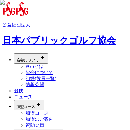
公益社団法人
日本パブリックゴルフ協会
協会について
PGSとは
協会について
組織(役員一覧)
情報公開
競技
ニュース
加盟コース
加盟コース
加盟のご案内
賛助会員